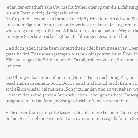
Jeder, der ernsthaft Taiji übt, macht früher oder später die Erfahrun
nie mit Form richtig „fertig“ sein wirst.
Im Gegenteil – es tun sich immer neue Möglichkeiten, Ansichten, E
an seinen Figuren üben, testen oder verbessern kann. Je länger man
wie wenig man eigentlich weiß. Blickt man aber auf seinen Weg zurü
eine gute Strecke zurückgelegt hat. Erfahrungen gesammelt hat.
Und doch jede Stunde beim Unterrichten oder beim intensiven Übe
gestellt wird. Zusammengetragen, was mir oft spontan beim Üben i
Hilfestellungen für Schüler, um ein Detailproblem zu erspüren und
Lehrern.
Die Übungen basieren auf meiner „Home“-Form nach Song Zhijian. Di
beschrieben in seinem Buch. Doch manchmal brauchte ich Lehrer, 
schließlich wieder bei meinen „Song“ zu landen und zu verstehen, was 
– andere dazu eine ganzen Buch schrieben – aber genau diese Umwege 
prägnanten und äußerst präzise geschrieben Texte zu verstehen.
Viele dieser Übungsimpulse lassen sich auf andere Formen übertrage
So bietet sich neben Formarbeit auch an nur einen Aspekt für ein S