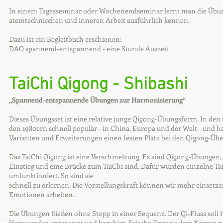
In einem Tagesseminar oder Wochenendseminar lernt man die Übu
atemtechnischen und inneren Arbeit ausführlich kennen.
Dazu ist ein Begleitbuch erschienen:
DAO spannend-entspannend - eine Stunde Auszeit
TaiChi Qigong - Shibashi
„Spannend-entspannende Übungen zur Harmonisierung“
Dieses Übungsset ist eine relative junge Qigong-Übungsform. In den 
den 1980ern schnell populär – in China, Europa und der Welt – und hat
Varianten und Erweiterungen einen festen Platz bei den Qigong-
Das TaiChi Qigong ist eine Verschmelzung. Es sind Qigong-Übungen, 
Einstieg und eine Brücke zum TaiChi sind. Dafür wurden einzelne
umfunktioniert. So sind sie
schnell zu erlernen. Die Vorstellungskraft können wir mehr einsetz
Emotionen arbeiten.
Die Übungen ﬂießen ohne Stopp in einer Sequenz. Der Qi-Fluss soll 
Herz werden entspannt und beruhigt. Frische Energie dem Körper zu