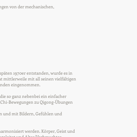
ngen von der mechanischen,
späten 1970er entstanden, wurde es in
 mittlerweile mit all seinen vielfältigen
Übenden eingenommen.
die so ganz nebenbei ein einfacher
 TaiChi-Bewegungen zu Qigong-Übungen
en und mit Bildern, Gefühlen und
harmonisiert werden. Körper, Geist und
geleitet und Altes/Verbrauchtes